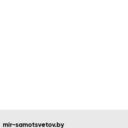
Нептунит, 1,8 х 2,2 х 2,6 см OBM-1300
21 BYN
В корзину
mir-samotsvetov.by