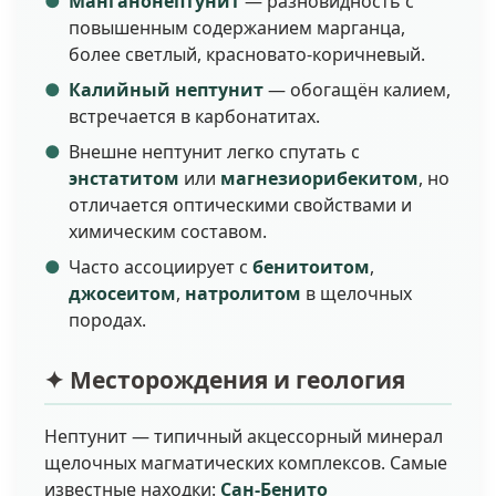
Манганонептунит
— разновидность с
повышенным содержанием марганца,
более светлый, красновато-коричневый.
Калийный нептунит
— обогащён калием,
встречается в карбонатитах.
Внешне нептунит легко спутать с
энстатитом
или
магнезиорибекитом
, но
отличается оптическими свойствами и
химическим составом.
Часто ассоциирует с
бенитоитом
,
джосеитом
,
натролитом
в щелочных
породах.
✦ Месторождения и геология
Нептунит — типичный акцессорный минерал
щелочных магматических комплексов. Самые
известные находки:
Сан-Бенито