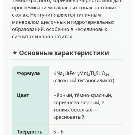
тёмно-красного, коричнево-чёрного, иногда с
просвечиванием в красных тонах на тонких
сколах. Нептунит является типичным
минералом щелочных и гидротермальных
образований, особенно в нефелиновых
сиенитах и карбонатитах.
✦ Основные характеристики
Формула
KNa₂Li(Fe²⁺,Mn)₂Ti₂Si₈O₂₄
(сложный титаносиликат)
Цвет
Чёрный, тёмно-красный,
коричнево-чёрный, в
тонких осколках —
красноватый
Твёрдость
5 – 6