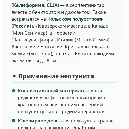
(Калифорния, США)
— в серпентинитах
вместе с бенитоитом и джосеитом. Также
встречается на
Кольском полуострове
(Россия)
в Ловозёрском массиве, в Канаде
(Мон-Сен-Илер), в Норвегии
(Лангесундсфьорд), Италии (Монте-Сомма),
Австралии и Бразилии. Кристаллы обычно
мелкие (до 2-3 см), но в Сан-Бенито находили
экземпляры до 8 см.
✦ Применение нептунита
Коллекционный материал
— из-за
редкости и эффектных чёрных призм с
красноватым внутренним свечением
нептунит ценится среди минералогов.
Ювелирное дело
— используется крайне
редко из-за сложности обработки