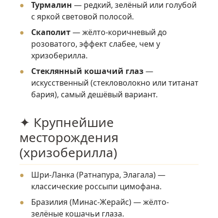
Турмалин
— редкий, зелёный или голубой
с яркой световой полосой.
Скаполит
— жёлто-коричневый до
розоватого, эффект слабее, чем у
хризоберилла.
Стеклянный кошачий глаз
—
искусственный (стекловолокно или титанат
бария), самый дешёвый вариант.
✦ Крупнейшие
месторождения
(хризоберилла)
Шри-Ланка (Ратнапура, Элагала) —
классические россыпи цимофана.
Бразилия (Минас-Жерайс) — жёлто-
зелёные кошачьи глаза.