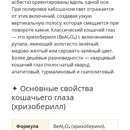
асбеста) ориентированы вдоль одной оси.
При полировке кабошоном свет отражается
от этих включений, создавая узкую
вертикальную полосу, которая смещается при
повороте камня. Классический кошачий глаз
— это хризоберилл (BeAl₂O₄) с включениями
рутила, имеющий золотисто-зелёный,
медово-жёлтый или серовато-зелёный цвет.
Более дешёвые разновидности — кварцевый
кошачий глаз (полосчатый кварц),
апатитовый, турмалиновый и скаполитовый.
✦ Основные свойства
кошачьего глаза
(хризоберилл)
Формула
BeAl₂O₄ (хризоберилл),