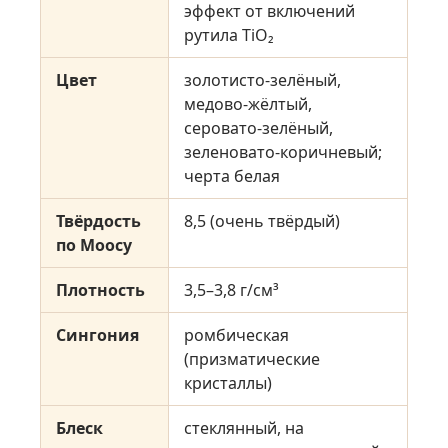
эффект от включений
рутила TiO₂
Цвет
золотисто-зелёный,
медово-жёлтый,
серовато-зелёный,
зеленовато-коричневый;
черта белая
Твёрдость
8,5 (очень твёрдый)
по Моосу
Плотность
3,5–3,8 г/см³
Сингония
ромбическая
(призматические
кристаллы)
Блеск
стеклянный, на