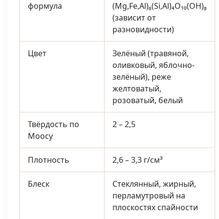
формула
(Mg,Fe,Al)₆(Si,Al)₄O₁₀(OH)₈
(зависит от
разновидности)
Цвет
Зелёный (травяной,
оливковый, яблочно-
зелёный), реже
желтоватый,
розоватый, белый
Твёрдость по
2 – 2,5
Моосу
Плотность
2,6 – 3,3 г/см³
Блеск
Стеклянный, жирный,
перламутровый на
плоскостях спайности