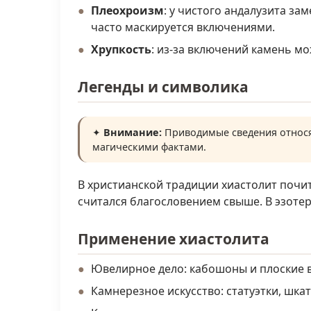
Плеохроизм
: у чистого андалузита за
часто маскируется включениями.
Хрупкость
: из-за включений камень м
Легенды и символика
✦
Внимание:
Приводимые сведения относя
магическими фактами.
В христианской традиции хиастолит почит
считался благословением свыше. В эзоте
Применение хиастолита
Ювелирное дело: кабошоны и плоские вс
Камнерезное искусство: статуэтки, шкату