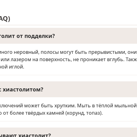
AQ)
толит от подделки?
ного неровный, полосы могут быть прерывистыми, они 
 или лазером на поверхность, не проникает вглубь. Так
ной иглой.
с хиастолитом?
 включений может быть хрупким. Мыть в тёплой мыльной 
 от более твёрдых камней (корунд, топаз).
ывают хиастолит?