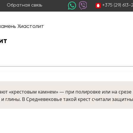
+375 (29) 613
Обратная связь
камень Хиастолит
ит
ают «крестовым камнем» — при полировке или на срезе 
и глины. В Средневековье такой крест считали защитны