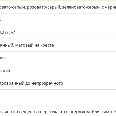
вато-серый, розовато-серый, зеленовато-серый, с чёр
5
3,2 г/см³
янный, матовый на кресте
няя
вный
прозрачный до непрозрачного
глистого вещества пересекаются под углом, близким к 90°