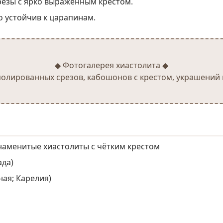
езы с ярко выраженным крестом.
но устойчив к царапинам.
◆ Фотогалерея хиастолита ◆
полированных срезов, кабошонов с крестом, украшений
знаменитые хиастолиты с чётким крестом
ада)
ая; Карелия)