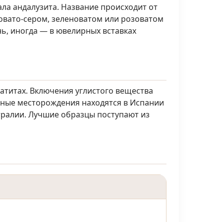
ла андалузита. Название происходит от
товато-сером, зеленоватом или розоватом
ь, иногда — в ювелирных вставках
матитах. Включения углистого вещества
тные месторождения находятся в Испании
стралии. Лучшие образцы поступают из