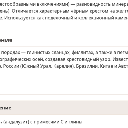
крестообразными включениями) — разновидность минера
камень). Отличается характерным чёрным крестом на жел
е. Используется как поделочный и коллекционный камен
ения
породах — глинистых сланцах, филлитах, а также в пег
ографических осей, создавая крестовидный узор. Извес
а), России (Южный Урал, Карелия), Бразилии, Китае и Ав
ение
O₅ (андалузит) с примесями C и глины