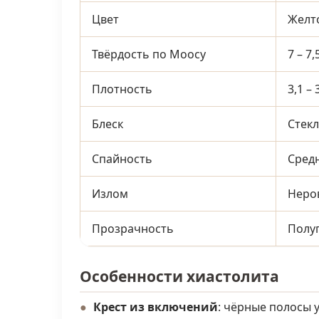
Цвет
Желто
Твёрдость по Моосу
7 – 7,
Плотность
3,1 – 
Блеск
Стекл
Спайность
Сред
Излом
Неро
Прозрачность
Полу
Особенности хиастолита
Крест из включений
: чёрные полосы у