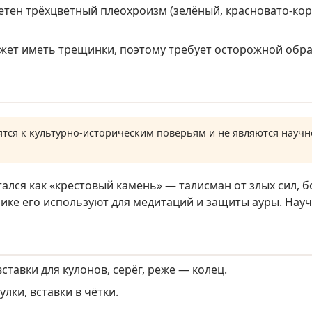
метен трёхцветный плеохроизм (зелёный, красновато-кор
ожет иметь трещинки, поэтому требует осторожной обра
тся к культурно-историческим поверьям и не являются нау
ался как «крестовый камень» — талисман от злых сил, б
рике его используют для медитаций и защиты ауры. Нау
тавки для кулонов, серёг, реже — колец.
лки, вставки в чётки.