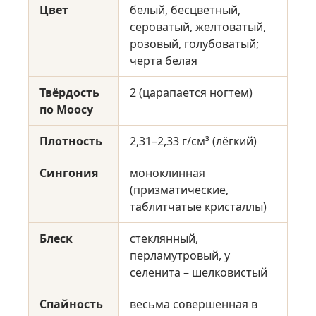
Цвет
белый, бесцветный,
сероватый, желтоватый,
розовый, голубоватый;
черта белая
Твёрдость
2 (царапается ногтем)
по Моосу
Плотность
2,31–2,33 г/см³ (лёгкий)
Сингония
моноклинная
(призматические,
таблитчатые кристаллы)
Блеск
стеклянный,
перламутровый, у
селенита – шелковистый
Спайность
весьма совершенная в