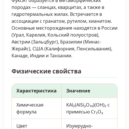
Фуксит образуется в метаморфических
породах — сланцах, кварцитах, а также в
гидротермальных жилах. Встречается в
ассоциации с гранатом, рутилом, кианитом.
Основные месторождения находятся в России
(Урал, Карелия, Кольский полуостров),
Австрии (Зальцбург), Бразилии (Минас-
Жерайс), США (Калифорния, Пенсильвания),
Канаде, Индии и Танзании.
Физические свойства
Характеристика
Значение
Химическая
KAl₂(AlSi₃O₁₀)(OH)₂ с
формула
примесью Cr₂O₃
Цвет
Изумрудно-