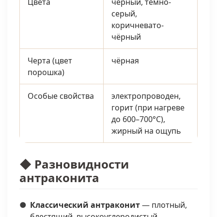
Цвета
чёрный, тёмно-
серый,
коричневато-
чёрный
Черта (цвет
чёрная
порошка)
Особые свойства
электропроводен,
горит (при нагреве
до 600–700°C),
жирный на ощупь
◆ Разновидности
антраконита
Классический антраконит
— плотный,
блестящий, высокоуглеродистый.