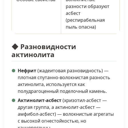
разности образуют
асбест
(респирабельная
пыль опасна)
◆ Разновидности
актинолита
Нефрит
(жадеитовая разновидность) —
плотная спутанно-волокнистая разность
актинолита, используется как
полудрагоценный поделочный камень.
Актинолит-асбест
(хризотил-асбест —
другая группа, а актинолит-асбест —
амфибол-асбест) — волокнистые агрегаты
с высокой огнестойкостью, но
канцерогенны.