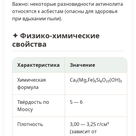
Важно: некоторые разновидности актинолита
относятся к асбестам (опасны для здоровья
при вдыхании пыли).
✦ Физико-химические
свойства
Характеристика
Значение
Химическая
Ca₂(Mg,Fe)₅Si₈O₂₂(OH)₂
формула
Твёрдость по
5 — 6
Моосу
Плотность
3,00 — 3,25 г/см³
(зависит от