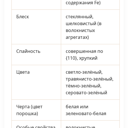
содержания Fe)
Блеск
стеклянный,
шелковистый (в
волокнистых
агрегатах)
Спайность
совершенная по
{110}, хрупкий
Цвета
светло-зелёный,
травянисто-зелёный,
тёмно-зелёный,
серовато-зелёный
Черта (цвет
белая или
порошка)
зеленовато-белая
Особые свойства
волокнистые