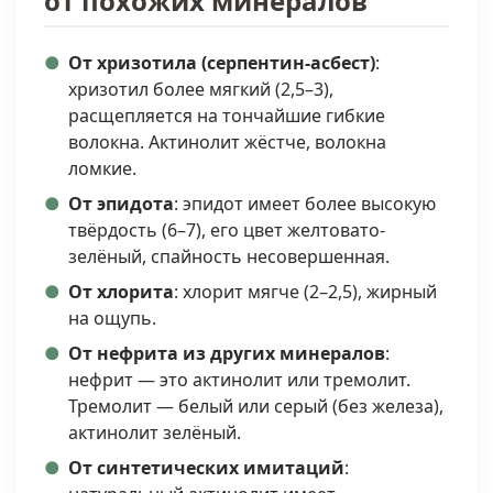
от похожих минералов
От хризотила (серпентин-асбест)
:
хризотил более мягкий (2,5–3),
расщепляется на тончайшие гибкие
волокна. Актинолит жёстче, волокна
ломкие.
От эпидота
: эпидот имеет более высокую
твёрдость (6–7), его цвет желтовато-
зелёный, спайность несовершенная.
От хлорита
: хлорит мягче (2–2,5), жирный
на ощупь.
От нефрита из других минералов
:
нефрит — это актинолит или тремолит.
Тремолит — белый или серый (без железа),
актинолит зелёный.
От синтетических имитаций
: